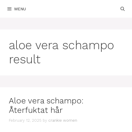
Skip
MENU
to
content
aloe vera schampo
result
Aloe vera schampo:
Återfuktat hår
February 12, 2025
by
crankie women