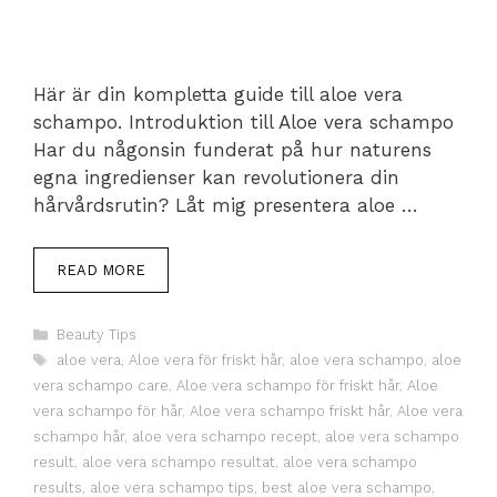
Här är din kompletta guide till aloe vera
schampo. Introduktion till Aloe vera schampo
Har du någonsin funderat på hur naturens
egna ingredienser kan revolutionera din
hårvårdsrutin? Låt mig presentera aloe …
READ MORE
Categories
Beauty Tips
Tags
aloe vera
,
Aloe vera för friskt hår
,
aloe vera schampo
,
aloe
vera schampo care
,
Aloe vera schampo för friskt hår
,
Aloe
vera schampo för hår
,
Aloe vera schampo friskt hår
,
Aloe vera
schampo hår
,
aloe vera schampo recept
,
aloe vera schampo
result
,
aloe vera schampo resultat
,
aloe vera schampo
results
,
aloe vera schampo tips
,
best aloe vera schampo
,