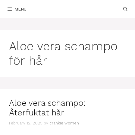
Skip
MENU
to
content
Aloe vera schampo
för hår
Aloe vera schampo:
Återfuktat hår
February 12, 2025
by
crankie women