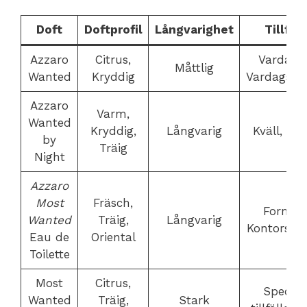
Doft
Doftprofil
Långvarighet
Tillfäll
Azzaro
Citrus,
Vardagli
Måttlig
Wanted
Kryddig
Vardagsklä
Azzaro
Varm,
Wanted
Kryddig,
Långvarig
Kväll, Nat
by
Träig
Night
Azzaro
Most
Fräsch,
Formell
Wanted
Träig,
Långvarig
Kontorsklä
Eau de
Oriental
Toilette
Most
Citrus,
Speciel
Wanted
Träig,
Stark