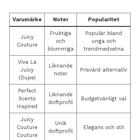
Varumärke
Noter
Popularitet
Fruktiga
Populär bland
Juicy
och
unga och
Couture
blommiga
trendmedvetna
Viva La
Liknande
Juicy
Prisvärd alternativ
noter
(Dupe)
Perfect
Liknande
Scents
Budgetvänligt val
doftprofil
Inspired
Juicy
Unik
Couture
Elegans och stil
doftprofil
Couture