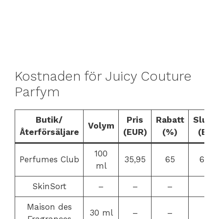
Kostnaden för Juicy Couture
Parfym
Butik/
Pris
Rabatt
Slutpr
Volym
Återförsäljare
(EUR)
(%)
(EUR
100
Perfumes Club
35,95
65
66,5
ml
SkinSort
–
–
–
–
Maison des
30 ml
–
–
–
Fragrances