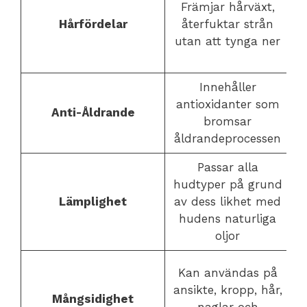
Främjar hårväxt,
Hårfördelar
återfuktar strån
utan att tynga ner
p
Innehåller
H
antioxidanter som
Anti-Åldrande
bromsar
åldrandeprocessen
Passar alla
hudtyper på grund
h
Lämplighet
av dess likhet med
hudens naturliga
oljor
M
Kan användas på
ansikte, kropp, hår,
Mångsidighet