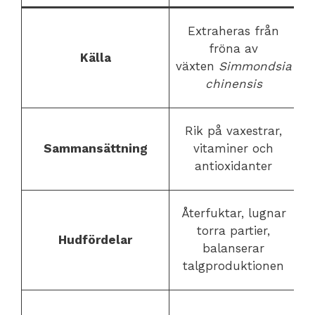
Extraheras från
fröna av
Källa
e
växten
Simmondsia
chinensis
H
Rik på vaxestrar,
Sammansättning
vitaminer och
f
antioxidanter
Återfuktar, lugnar
torra partier,
Hudfördelar
balanserar
a
talgproduktionen