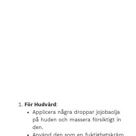
För Hudvård
:
Applicera några droppar jojobaolja
på huden och massera försiktigt in
den.
Använd den som en fuktighetskräm