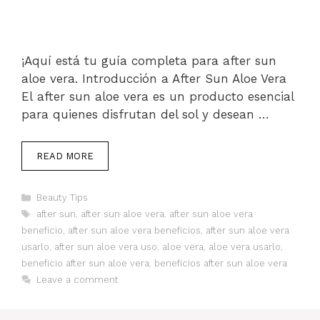
¡Aquí está tu guía completa para after sun
aloe vera. Introducción a After Sun Aloe Vera
El after sun aloe vera es un producto esencial
para quienes disfrutan del sol y desean …
READ MORE
Categories
Beauty Tips
Tags
after sun
,
after sun aloe vera
,
after sun aloe vera
beneficio
,
after sun aloe vera beneficios
,
after sun aloe vera
usarlo
,
after sun aloe vera uso
,
aloe vera
,
aloe vera usarlo
,
beneficio after sun aloe vera
,
beneficios after sun aloe vera
Leave a comment