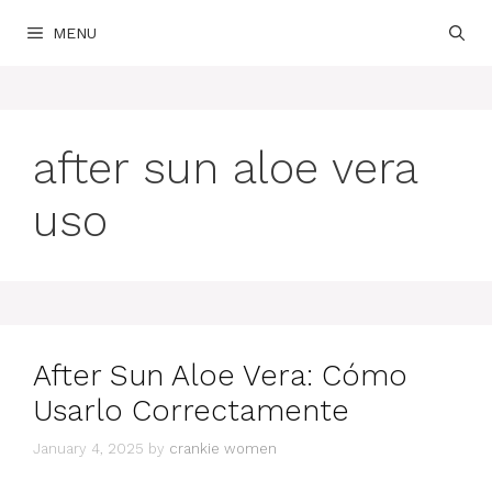
Skip
MENU
to
content
after sun aloe vera
uso
After Sun Aloe Vera: Cómo
Usarlo Correctamente
January 4, 2025
by
crankie women