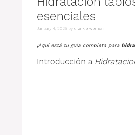
Hidratacion labio
esenciales
January 4, 2025
by
crankie women
¡Aquí está tu guía completa para
hidra
Introducción a
Hidratacio