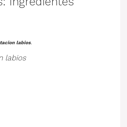
s: Ingredientes
tacion labios
.
n labios